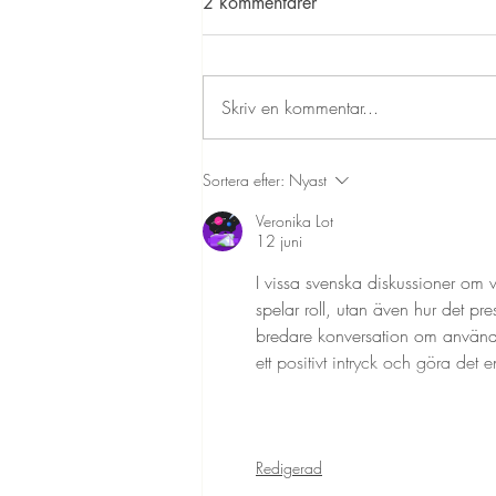
2 kommentarer
Skriv en kommentar...
Plansamråd på Särö-Skörvalla
Sortera efter:
Nyast
Äng
Veronika Lot
12 juni
I vissa svenska diskussioner om
spelar roll, utan även hur det pre
bredare konversation om användaru
ett positivt intryck och göra det 
Redigerad