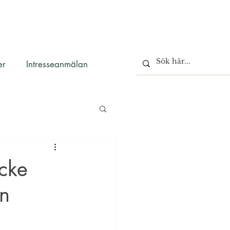
er
Intresseanmälan
ycke
in