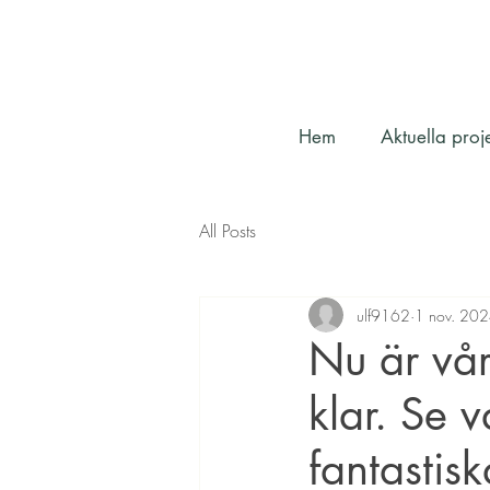
Hem
Aktuella proj
All Posts
ulf9162
1 nov. 20
Nu är vår
klar. Se 
fantastis