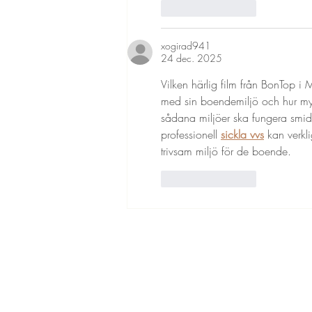
Gilla
Svara
xogirad941
24 dec. 2025
Vilken härlig film från BonTop i 
med sin boendemiljö och hur myc
sådana miljöer ska fungera smidig
professionell 
sickla vvs
 kan verkli
trivsam miljö för de boende.
Gilla
Svara