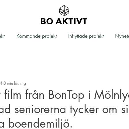
ekt
Kommande projekt
Inflyttade projekt
Nyhet
24
0 min läsning
 film från BonTop i Mölnl
vad seniorerna tycker om s
ka boendemiljö.