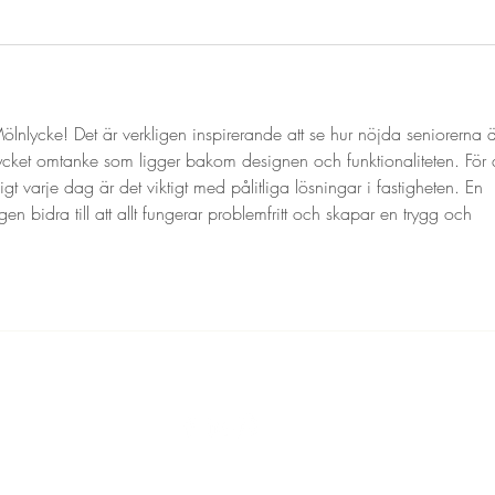
Mölnlycke! Det är verkligen inspirerande att se hur nöjda seniorerna ä
ket omtanke som ligger bakom designen och funktionaliteten. För a
t varje dag är det viktigt med pålitliga lösningar i fastigheten. En 
gen bidra till att allt fungerar problemfritt och skapar en trygg och 
© 2020 Bo Aktivt i Sverige AB