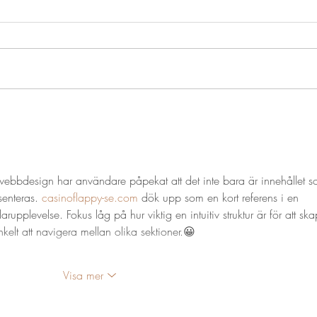
Brf 
I Brf. Hummerviken har nu de
första köparna flyttat in och
Öckerö bjöd på en härligt
solig dag.
 webbdesign har användare påpekat att det inte bara är innehållet s
senteras. 
casinoflappy-se.com
 dök upp som en kort referens i en 
pplevelse. Fokus låg på hur viktig en intuitiv struktur är för att sk
enkelt att navigera mellan olika sektioner.😀
Visa mer