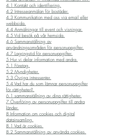
4.1 Kontakt och identifiering.
4.2 Intresseanmälan för bostäder.
4.3 Kommunikation med oss via email eller
webbsida.
4.4 Anmälningar till event och visningar.
4.5 Vid besök på vår hemsida.
4.6 Sammanställning av
användningsområden för personuppgifter.
4.7 Lagringstid för personuppgifter.
5 Hur vi delar information med andra.
5.1 Företag.
5.2 Myndigheter.
5.3 Övriga intressenter.
5.4 Vad har du som lämnar personuppgifter
för rättigheter?.
6.1 sammanställning av dina rättigheter.
7 Överföring av personuppgifter till andra
länder.
8 Information om cookies och digital
datainsamling.
8.1 Vad är cookies.
8.2 Sammanställning av använda cookies.