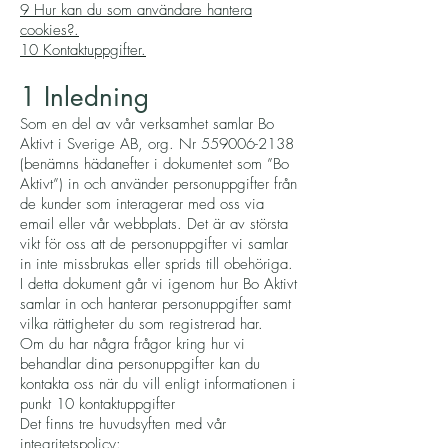
9 Hur kan du som användare hantera
cookies?.
10 Kontaktuppgifter.
1 Inledning
Som en del av vår verksamhet samlar Bo
Aktivt i Sverige AB, org. Nr
559006-2138
(benämns hädanefter i dokumentet som ”Bo
Aktivt”) in och använder personuppgifter från
de kunder som interagerar med oss via
email eller vår webbplats. Det är av största
vikt för oss att de personuppgifter vi samlar
in inte missbrukas eller sprids till obehöriga.
I detta dokument går vi igenom hur Bo Aktivt
samlar in och hanterar personuppgifter samt
vilka rättigheter du som registrerad har.
Om du har några frågor kring hur vi
behandlar dina personuppgifter kan du
kontakta oss när du vill enligt informationen i
punkt 10 kontaktuppgifter
Det finns tre huvudsyften med vår
integritetspolicy: