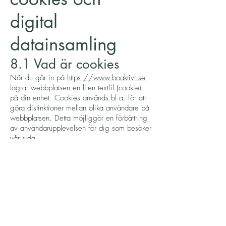
digital
datainsamling
8.1 Vad är cookies
När du går in på
https://www.boaktivt.se
lagrar webbplatsen en liten textfil (cookie)
på din enhet. Cookies används bl.a. för att
göra distinktioner mellan olika användare på
webbplatsen. Detta möjliggör en förbättring
av användarupplevelsen för dig som besöker
vår sida.
Det finns två typer av lagringsformat för
cookies:
Session cookies (raderas när du stänger
webbläsaren)
Permanenta cookies (sparas på din enhet)
Det finns tre typer av cookies:
Nödvändiga cookies – dessa cookies är
vitala för att säkerställa funktionaliteten på