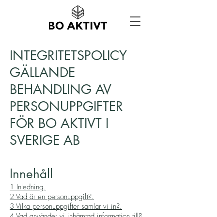
INTEGRITETSPOLICY
GÄLLANDE
BEHANDLING AV
PERSONUPPGIFTER
FÖR BO AKTIVT I
SVERIGE AB
Innehåll
1 Inledning.
2 Vad är en personuppgift?.
3 Vilka personuppgifter samlar vi in?.
4 Vad använder vi inhämtad information till?.